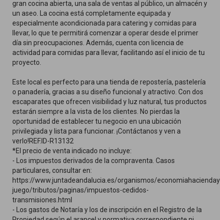
gran cocina abierta, una sala de ventas al público, un almacén y
un aseo. La cocina está completamente equipada y
especialmente acondicionada para catering y comidas para
llevar, lo que te permitirá comenzar a operar desde el primer
día sin preocupaciones. Además, cuenta con licencia de
actividad para comidas para llevar, facilitando así el inicio de tu
proyecto.
Este local es perfecto para una tienda de repostería, pastelería
o panadería, gracias a su diseño funcional y atractivo. Con dos
escaparates que ofrecen visibilidad y luz natural, tus productos
estarán siempre a la vista de los clientes. No pierdas la
oportunidad de establecer tu negocio en una ubicación
privilegiada y lista para funcionar. ¡Contáctanos y ven a
verlo!REF.ID-R13132
*El precio de venta indicado no incluye:
- Los impuestos derivados de la compraventa. Casos
particulares, consultar en:
https://www.juntadeandalucia.es/organismos/economiahacienday
juego/tributos/paginas/impuestos-cedidos-
transmisiones.html
- Los gastos de Notaría y los de inscripción en el Registro de la
Propiedad según el arancel y normativa correspondiente ni