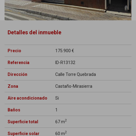
Detalles del inmueble
Precio
175.900 €
Referencia
ID-R13132
Dirección
Calle Torre Quebrada
Zona
Castaño-Mirasierra
Aire acondicionado
Si
Baños
1
2
Superficie total
67 m
2
Superficie solar
60 m