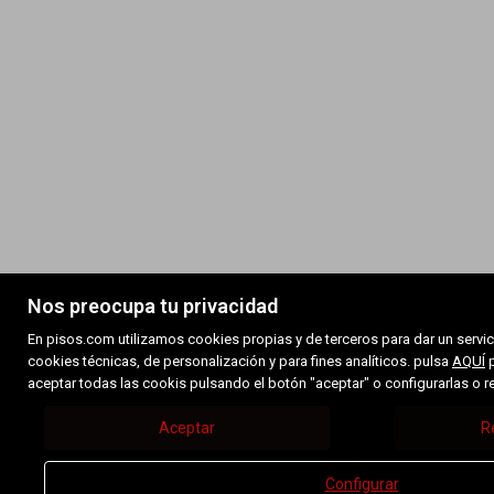
Nos preocupa tu privacidad
En pisos.com utilizamos cookies propias y de terceros para dar un servic
cookies técnicas, de personalización y para fines analíticos. pulsa
AQUÍ
p
aceptar todas las cookis pulsando el botón "aceptar" o configurarlas o 
Aceptar
R
Configurar
call
em
LLAMAR