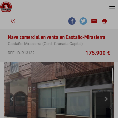
email
print
Nave comercial en venta en Castaño-Mirasierra
Castaño-Mirasierra (Genil. Granada Capital)
175.900 €
REF.: ID-R13132