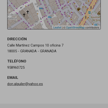
Leaflet
| ©
OpenStreetMap
contributors
DIRECCIÓN
Calle Martínez Campos 10 oficina 7
18005 - GRANADA - GRANADA
TELÉFONO
958960725
EMAIL
don.alquiler@yahoo.es