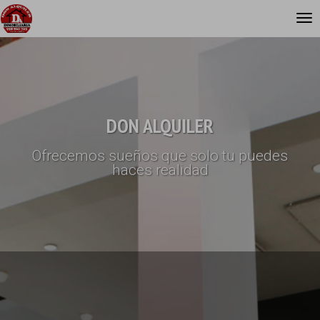
DON ALQUILER
Ofrecemos sueños que solo tu puedes
haces realidad