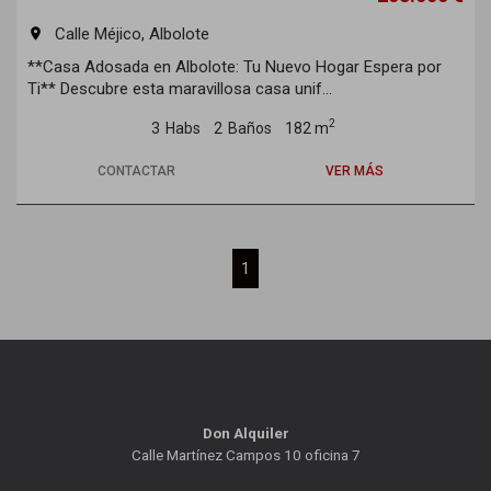
Calle Méjico, Albolote
room
**Casa Adosada en Albolote: Tu Nuevo Hogar Espera por
Ti** Descubre esta maravillosa casa unif...
2
3
Habs
2
Baños
182 m
CONTACTAR
VER MÁS
1
Don Alquiler
Calle Martínez Campos 10 oficina 7