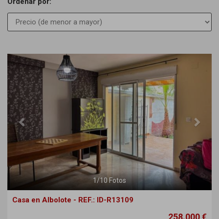
Ordenar por:
Previous
Next
1
/
10
Fotos
Casa en Albolote - REF.: ID-R13109
258.000 €