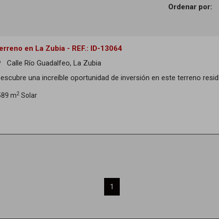
Ordenar por:
erreno en La Zubia - REF.: ID-13064
Calle Río Guadalfeo, La Zubia
om
Descubre una increíble oportunidad de inversión en este terreno resid
2
589 m
Solar
1