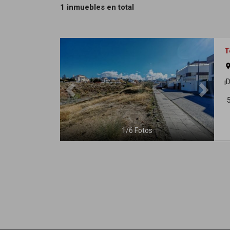
1 inmuebles en total
Previous
Next
T
ro
¡
1
/
6
Fotos